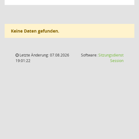
Keine Daten gefunden.
Letzte Änderung: 07.08.2026
Software:
Sitzungsdienst
(Wird in
19:01:22
Session