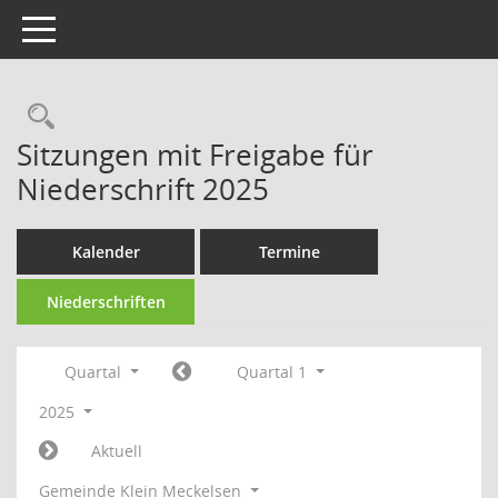
Toggle navigation
Rechercheauswahl
Sitzungen mit Freigabe für
Niederschrift 2025
Kalender
Termine
Niederschriften
Quartal
Quartal 1
2025
Aktuell
Gemeinde Klein Meckelsen