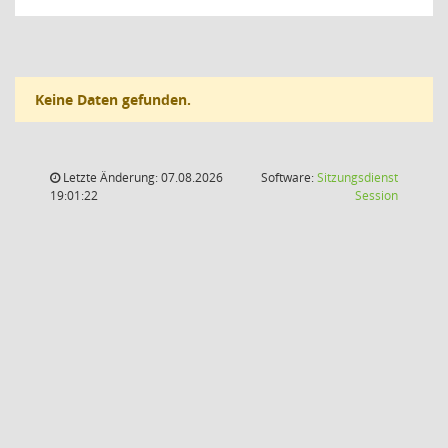
Keine Daten gefunden.
Letzte Änderung: 07.08.2026
Software:
Sitzungsdienst
(Wird in
19:01:22
Session