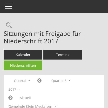
Toggle navigation
Rechercheauswahl
Sitzungen mit Freigabe für
Niederschrift 2017
Kalender
Termine
Niederschriften
Quartal
Quartal 3
2017
Aktuell
Gemeinde Klein Meckelsen