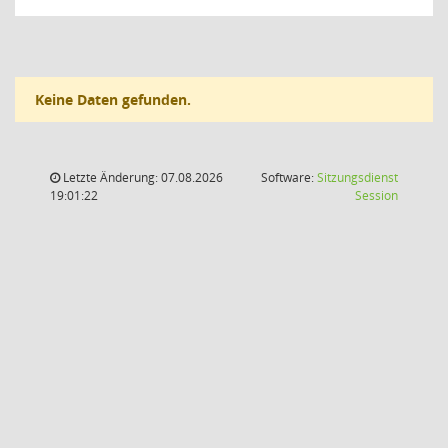
Keine Daten gefunden.
Letzte Änderung: 07.08.2026
Software:
Sitzungsdienst
(Wird in
19:01:22
Session