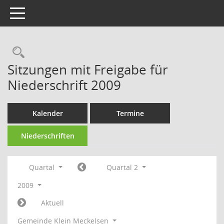
Toggle navigation
Rechercheauswahl
Sitzungen mit Freigabe für
Niederschrift 2009
Kalender
Termine
Niederschriften
Quartal
Quartal 2
2009
Aktuell
Gemeinde Klein Meckelsen