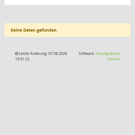
Keine Daten gefunden.
Letzte Änderung: 07.08.2026
Software:
Sitzungsdienst
(Wird in
19:01:22
Session