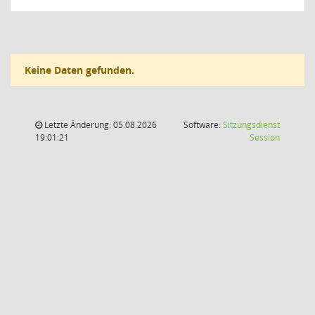
Keine Daten gefunden.
Letzte Änderung: 05.08.2026
Software:
Sitzungsdienst
(Wird in
19:01:21
Session