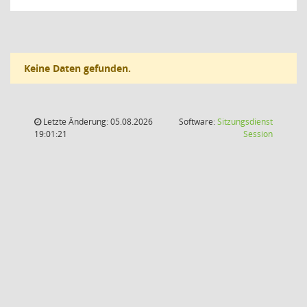
Keine Daten gefunden.
Letzte Änderung: 05.08.2026
Software:
Sitzungsdienst
(Wird in
19:01:21
Session