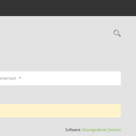
Rec
amersen
(Wird in
Software:
Sitzungsdienst
Session