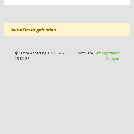
Keine Daten gefunden.
Letzte Änderung: 07.08.2026
Software:
Sitzungsdienst
(Wird in
19:01:22
Session