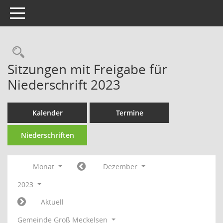
Toggle navigation
Rechercheauswahl
Sitzungen mit Freigabe für
Niederschrift 2023
Kalender
Termine
Niederschriften
Monat
Dezember
2023
Aktuell
Gemeinde Groß Meckelsen