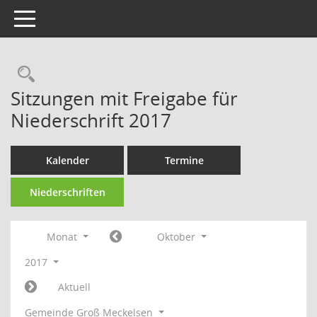
Toggle navigation
Rechercheauswahl
Sitzungen mit Freigabe für
Niederschrift 2017
Kalender
Termine
Niederschriften
Monat
Oktober
2017
Aktuell
Gemeinde Groß Meckelsen