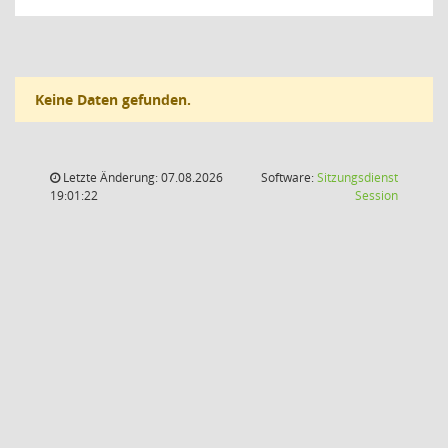
Keine Daten gefunden.
Letzte Änderung: 07.08.2026
Software:
Sitzungsdienst
(Wird in
19:01:22
Session