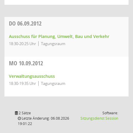
DO
06.09.2012
Ausschuss für Planung, Umwelt, Bau und Verkehr
18:30-20:25 Uhr
Tagungsraum
MO
10.09.2012
Verwaltungsausschuss
18:30-19:35 Uhr
Tagungsraum
2 Sätze
Software:
(Wird in
Letzte Änderung: 06.08.2026
Sitzungsdienst
Session
19:01:22