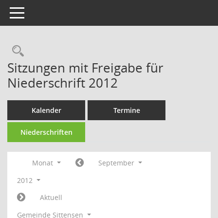
Toggle navigation
Rechercheauswahl
Sitzungen mit Freigabe für
Niederschrift 2012
Kalender
Termine
Niederschriften
Monat
September
2012
Aktuell
Gemeinde Sittensen