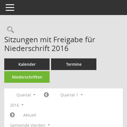
Toggle navigation
Rechercheauswahl
Sitzungen mit Freigabe für
Niederschrift 2016
Kalender
Termine
Niederschriften
Quartal
Quartal 1
2016
Aktuell
Gemeinde Vierden