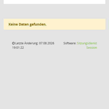
Keine Daten gefunden.
Letzte Änderung: 07.08.2026
Software:
Sitzungsdienst
(Wird in
19:01:22
Session