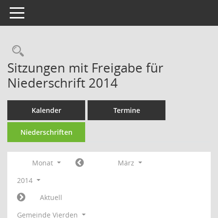
Toggle navigation
Rechercheauswahl
Sitzungen mit Freigabe für
Niederschrift 2014
Kalender
Termine
Niederschriften
Monat
März
2014
Aktuell
Gemeinde Vierden