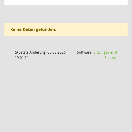
Keine Daten gefunden.
Letzte Änderung: 05.08.2026
Software:
Sitzungsdienst
(Wird in
19:01:21
Session