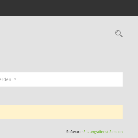
Rec
ierden
(Wird in
Software:
Sitzungsdienst
Session