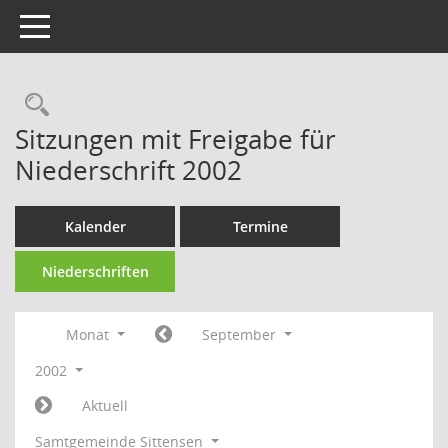
Toggle navigation
Rechercheauswahl
Sitzungen mit Freigabe für
Niederschrift 2002
Kalender
Termine
Niederschriften
Monat
September
2002
Aktuell
Samtgemeinde Sittensen