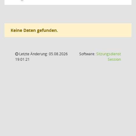
Keine Daten gefunden.
Letzte Änderung: 05.08.2026
Software:
Sitzungsdienst
(Wird in
19:01:21
Session