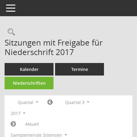
Toggle navigation
Rechercheauswahl
Sitzungen mit Freigabe für
Niederschrift 2017
Kalender
Termine
Niederschriften
Quartal
Quartal 3
2017
Aktuell
Samtgemeinde Sittensen