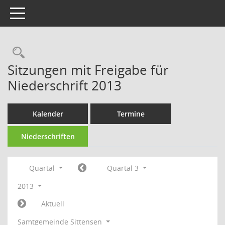
Toggle navigation
Rechercheauswahl
Sitzungen mit Freigabe für
Niederschrift 2013
Kalender
Termine
Niederschriften
Quartal
Quartal 3
2013
Aktuell
Samtgemeinde Sittensen