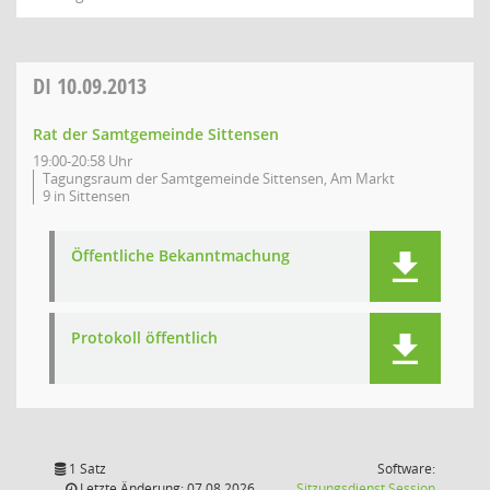
DI
10.09.2013
Rat der Samtgemeinde Sittensen
19:00-20:58 Uhr
Tagungsraum der Samtgemeinde Sittensen, Am Markt
9 in Sittensen
Öffentliche Bekanntmachung
Protokoll öffentlich
1 Satz
Software:
(Wird in
Letzte Änderung: 07.08.2026
Sitzungsdienst
Session