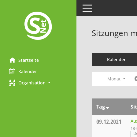
Toggle navigation
Sitzungen mi
Kalender
Startseite
Kalender
Monat
Organisation
Tag
Si
09.12.2021
Au
18:
D