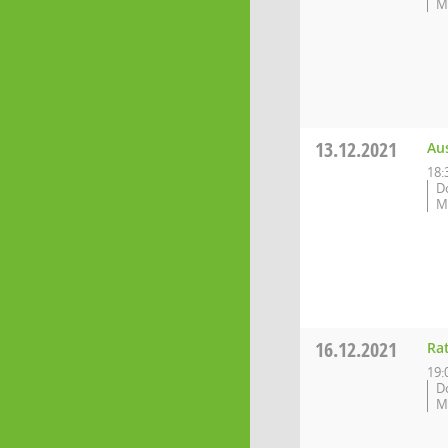
M
13.12.2021
Au
18:
D
M
16.12.2021
Ra
19:
D
M