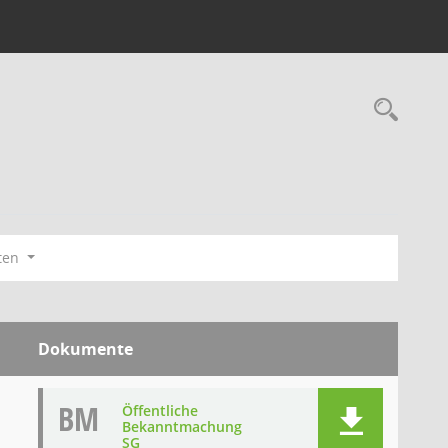
Rec
ten
Dokumente
BM
Öffentliche
Bekanntmachung
SG