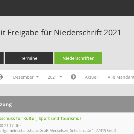
t Freigabe für Niederschrift 2021
Termine
Niederschriften
Dezember
2021
Aktuell
Alle Mandan
tzung
sschuss für Kultur, Sport und Tourismus
30-21:17 Uhr
orfgemeinschaftshaus Groß Meckelsen, Schulstraße 1, 27419 Groß