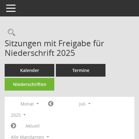
Toggle navigation
Rechercheauswahl
Sitzungen mit Freigabe für
Niederschrift 2025
Kalender
Termine
Niederschriften
Monat
Juli
2025
Aktuell
Alle Mandanten