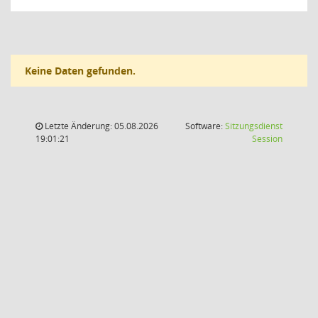
Keine Daten gefunden.
Letzte Änderung: 05.08.2026
Software:
Sitzungsdienst
(Wird in
19:01:21
Session