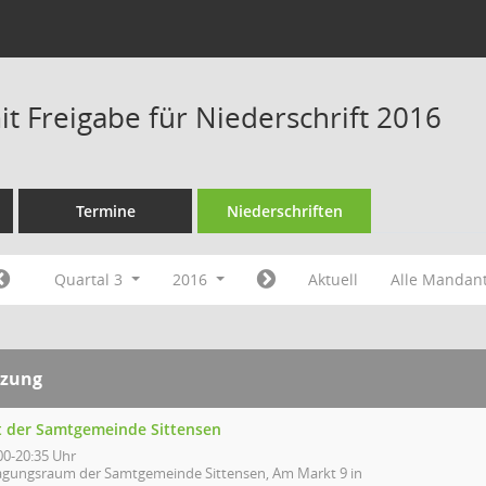
t Freigabe für Niederschrift 2016
Termine
Niederschriften
Quartal 3
2016
Aktuell
Alle Mandan
tzung
t der Samtgemeinde Sittensen
00-20:35 Uhr
agungsraum der Samtgemeinde Sittensen, Am Markt 9 in