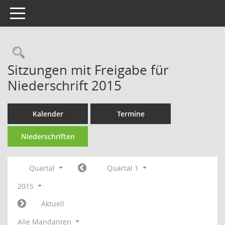
Toggle navigation
Rechercheauswahl
Sitzungen mit Freigabe für
Niederschrift 2015
Kalender
Termine
Niederschriften
Quartal
Quartal 1
2015
Aktuell
Alle Mandanten