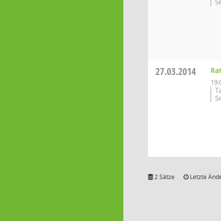
S
27.03.2014
Ra
19:
T
S
2 Sätze
Letzte Ände