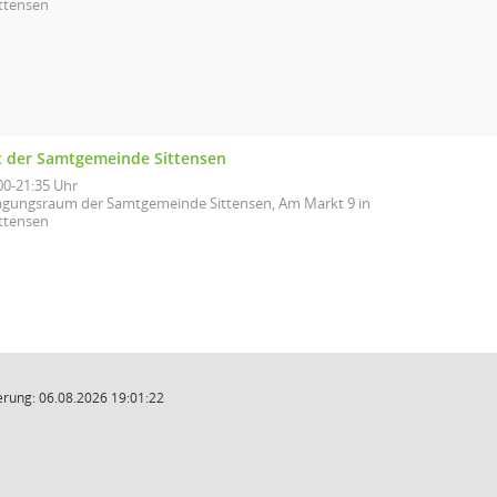
ittensen
t der Samtgemeinde Sittensen
00-21:35 Uhr
agungsraum der Samtgemeinde Sittensen, Am Markt 9 in
ittensen
rung: 06.08.2026 19:01:22