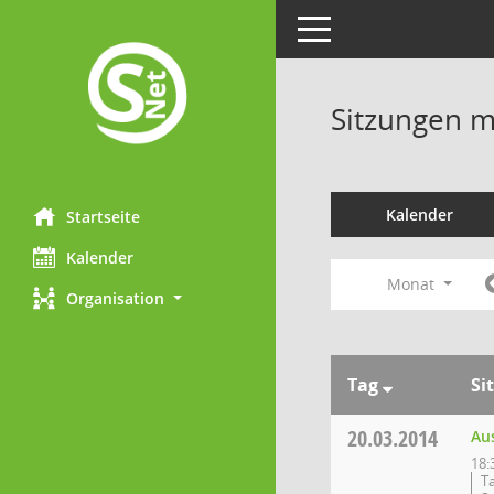
Toggle navigation
Sitzungen mi
Kalender
Startseite
Kalender
Monat
Organisation
Tag
Si
20.03.2014
Au
18:
T