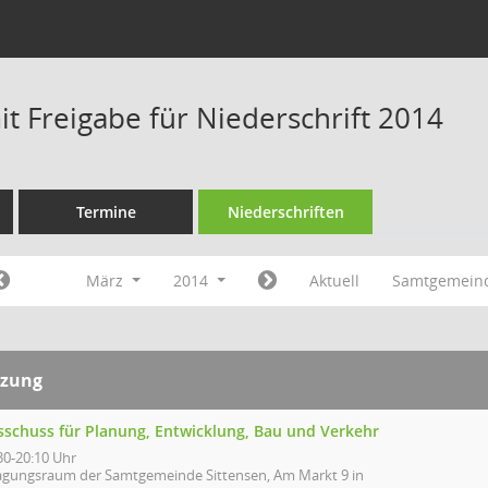
t Freigabe für Niederschrift 2014
Termine
Niederschriften
März
2014
Aktuell
Samtgemeind
tzung
sschuss für Planung, Entwicklung, Bau und Verkehr
30-20:10 Uhr
agungsraum der Samtgemeinde Sittensen, Am Markt 9 in