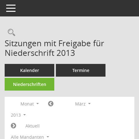
Toggle navigation
Rechercheauswahl
Sitzungen mit Freigabe für
Niederschrift 2013
Kalender
Termine
Niederschriften
Monat
März
2013
Aktuell
Alle Mandanten