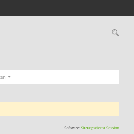
Rec
ten
(Wird in
Software:
Sitzungsdienst
Session