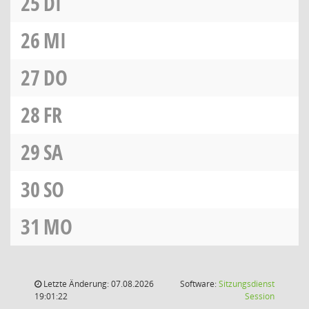
25
DI
26
MI
27
DO
28
FR
29
SA
30
SO
31
MO
Letzte Änderung: 07.08.2026
Software:
Sitzungsdienst
(Wird in
19:01:22
Session