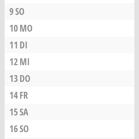
9
SO
10
MO
11
DI
12
MI
13
DO
14
FR
15
SA
16
SO