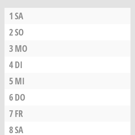
1
SA
2
SO
3
MO
4
DI
5
MI
6
DO
7
FR
8
SA