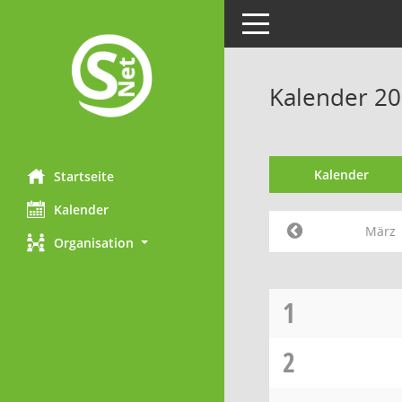
Toggle navigation
Kalender 2
Kalender
Startseite
Kalender
März
Organisation
1
2