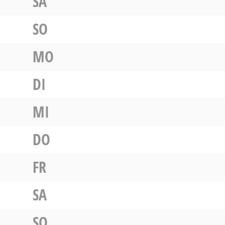
SA
SO
MO
DI
MI
DO
FR
SA
SO