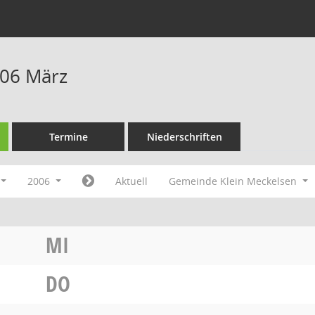
006 März
Termine
Niederschriften
2006
Aktuell
Gemeinde Klein Meckelsen
MI
DO