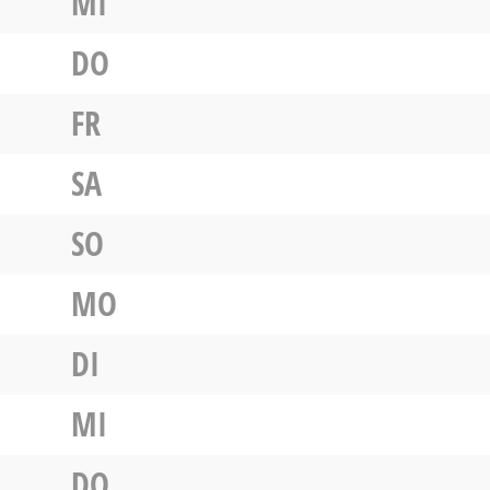
MI
DO
FR
SA
SO
MO
DI
MI
DO