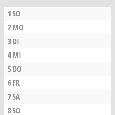
1
SO
2
MO
3
DI
4
MI
5
DO
6
FR
7
SA
8
SO