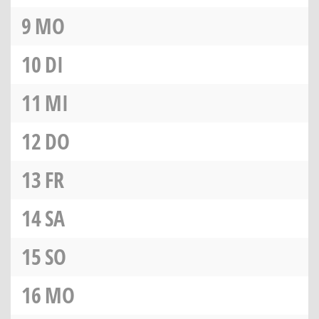
9
MO
10
DI
11
MI
12
DO
13
FR
14
SA
15
SO
16
MO