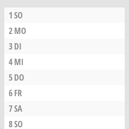
1
SO
2
MO
3
DI
4
MI
5
DO
6
FR
7
SA
8
SO