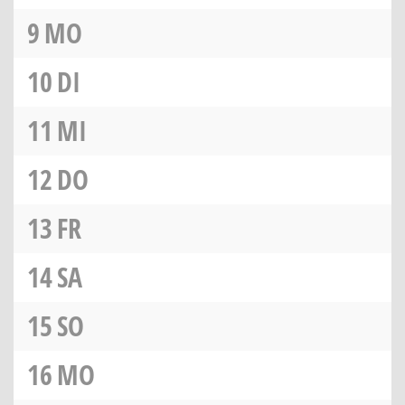
9
MO
10
DI
11
MI
12
DO
13
FR
14
SA
15
SO
16
MO