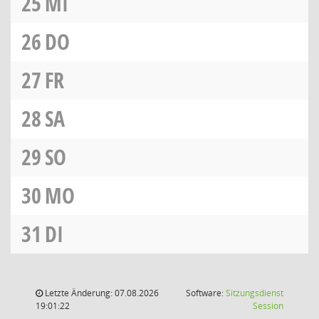
25
MI
26
DO
27
FR
28
SA
29
SO
30
MO
31
DI
Letzte Änderung: 07.08.2026
Software:
Sitzungsdienst
(Wird in
19:01:22
Session