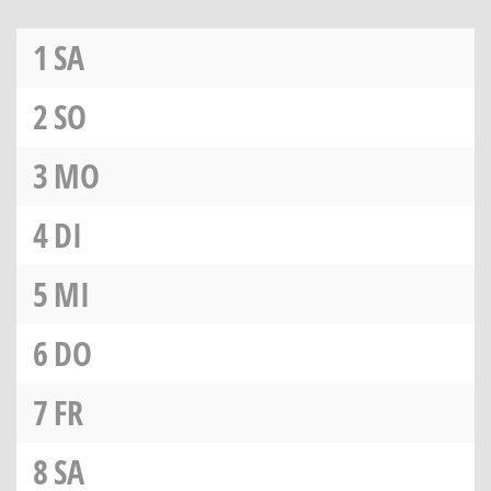
1
SA
2
SO
3
MO
4
DI
5
MI
6
DO
7
FR
8
SA