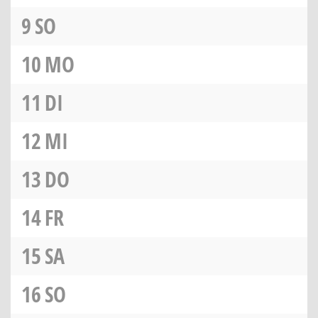
9
SO
10
MO
11
DI
12
MI
13
DO
14
FR
15
SA
16
SO