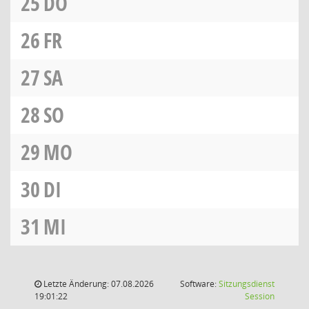
25
DO
26
FR
27
SA
28
SO
29
MO
30
DI
31
MI
Letzte Änderung: 07.08.2026
Software:
Sitzungsdienst
(Wird in
19:01:22
Session