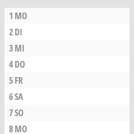
1
MO
2
DI
3
MI
4
DO
5
FR
6
SA
7
SO
8
MO