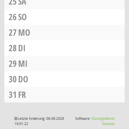
25
SA
26
SO
27
MO
28
DI
29
MI
30
DO
31
FR
Letzte Änderung: 06.08.2026
Software:
Sitzungsdienst
(Wird in
19:01:22
Session