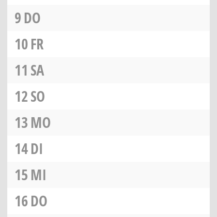
9
DO
10
FR
11
SA
12
SO
13
MO
14
DI
15
MI
16
DO