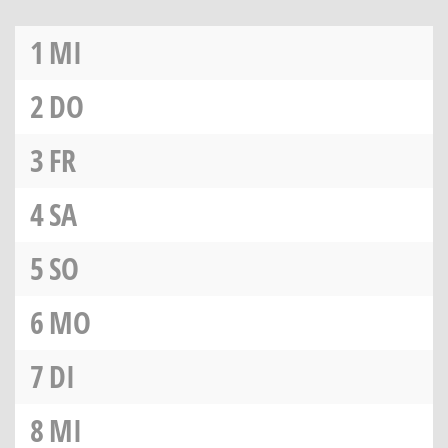
1
MI
2
DO
3
FR
4
SA
5
SO
6
MO
7
DI
8
MI