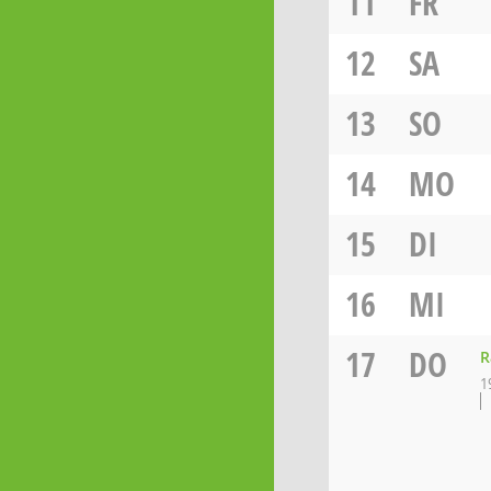
11
FR
12
SA
13
SO
14
MO
15
DI
16
MI
17
DO
R
1