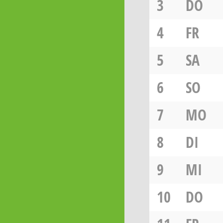
3
DO
4
FR
5
SA
6
SO
7
MO
8
DI
9
MI
10
DO