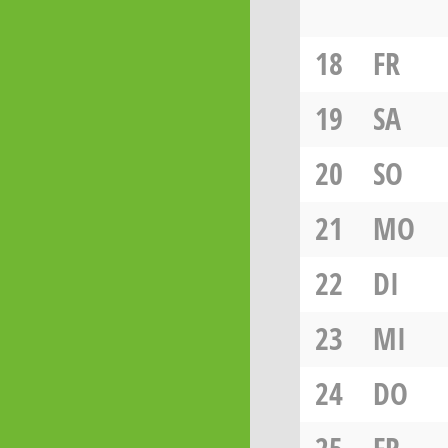
18
FR
19
SA
20
SO
21
MO
22
DI
23
MI
24
DO