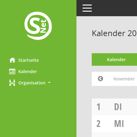
Toggle navigation
Kalender 2
Kalender
Startseite
Kalender
November
Organisation
1
DI
2
MI