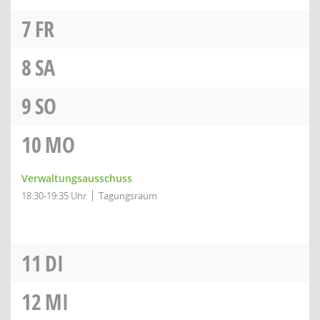
7
FR
8
SA
9
SO
10
MO
Verwaltungsausschuss
18:30-19:35 Uhr
Tagungsraum
11
DI
12
MI