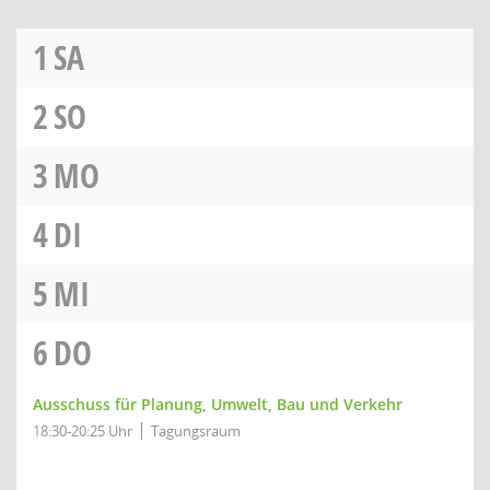
1
SA
2
SO
3
MO
4
DI
5
MI
6
DO
Ausschuss für Planung, Umwelt, Bau und Verkehr
18:30-20:25 Uhr
Tagungsraum