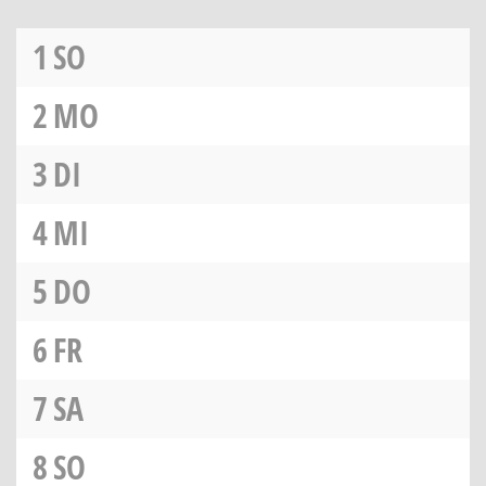
1
SO
2
MO
3
DI
4
MI
5
DO
6
FR
7
SA
8
SO