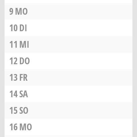
9
MO
10
DI
11
MI
12
DO
13
FR
14
SA
15
SO
16
MO