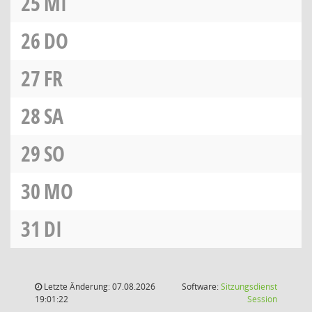
25
MI
26
DO
27
FR
28
SA
29
SO
30
MO
31
DI
Letzte Änderung: 07.08.2026
Software:
Sitzungsdienst
(Wird in
19:01:22
Session