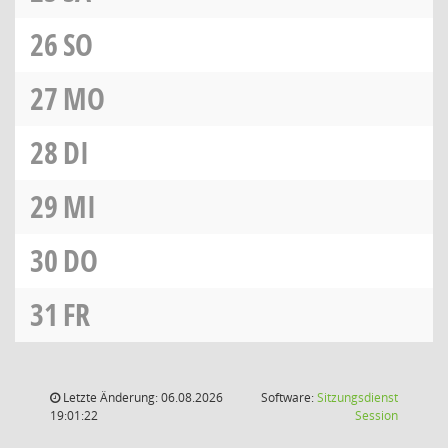
26
SO
27
MO
28
DI
29
MI
30
DO
31
FR
Letzte Änderung: 06.08.2026
Software:
Sitzungsdienst
(Wird in
19:01:22
Session