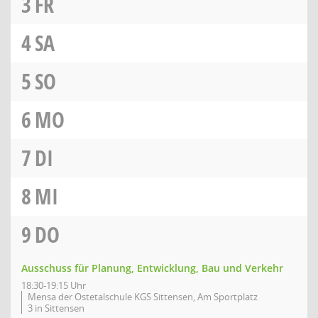
3
FR
4
SA
5
SO
6
MO
7
DI
8
MI
9
DO
Ausschuss für Planung, Entwicklung, Bau und Verkehr
18:30-19:15 Uhr
Mensa der Ostetalschule KGS Sittensen, Am Sportplatz
3 in Sittensen