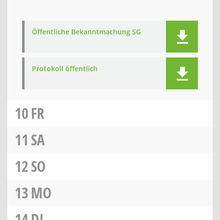
Öffentliche Bekanntmachung SG
Protokoll öffentlich
10
FR
11
SA
12
SO
13
MO
14
DI