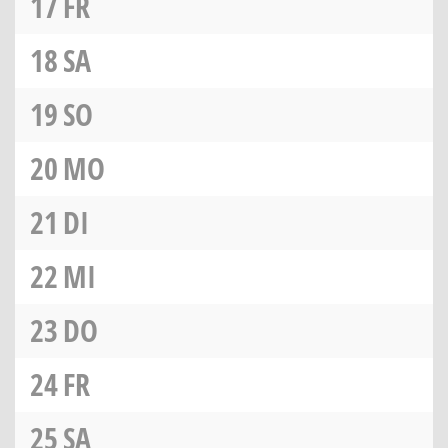
17
FR
18
SA
19
SO
20
MO
21
DI
22
MI
23
DO
24
FR
25
SA