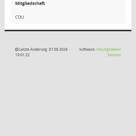
Mitgliedschaft
CDU
Letzte Änderung: 07.08.2026
Software:
Sitzungsdienst
(Wird in
19:01:22
Session