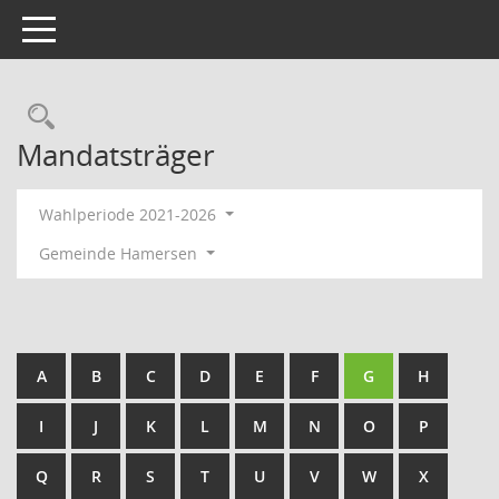
Toggle navigation
Rechercheauswahl
Mandatsträger
Wahlperiode 2021-2026
Gemeinde Hamersen
A
B
C
D
E
F
G
H
I
J
K
L
M
N
O
P
Q
R
S
T
U
V
W
X