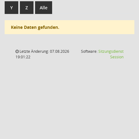
Y
Z
Alle
Keine Daten gefunden.
Letzte Änderung: 07.08.2026
Software:
Sitzungsdienst
(Wird in
19:01:22
Session