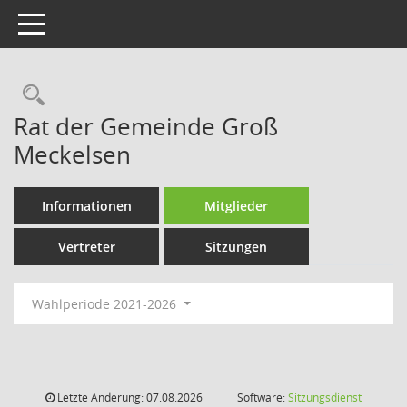
Toggle navigation
Rechercheauswahl
Rat der Gemeinde Groß
Meckelsen
Informationen
Mitglieder
Vertreter
Sitzungen
Wahlperiode 2021-2026
Letzte Änderung: 07.08.2026
Software:
Sitzungsdienst